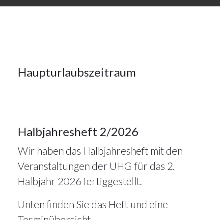
Alle
Artikel
9Juli
2026
10
Haupturlaubszeitraum
Alle
Artikel
JULI 2026
9
Halbjahresheft 2/2026
Wir haben das Halbjahresheft mit den
JULI 2026
Veranstaltungen der UHG für das 2.
Halbjahr 2026 fertiggestellt.
Unten finden Sie das Heft und eine
Terminübersicht.