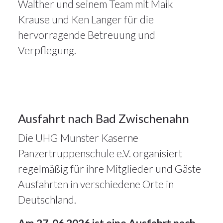
7Mai
Walther und seinem Team mit Maik
2026
Krause und Ken Langer für die
hervorragende Betreuung und
Alle
Verpflegung.
Artikel
,
Veranstaltungen
7
Ausfahrt nach Bad Zwischenahn
Die UHG Munster Kaserne
MAI 2026
Panzertruppenschule e.V. organisiert
regelmäßig für ihre Mitglieder und Gäste
Ausfahrten in verschiedene Orte in
Deutschland.
Am 27. 06.2026 ist eine Ausfahrt nach