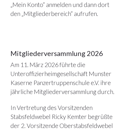
„Mein Konto“ anmelden und dann dort
Alle
den „Mitgliederbereich“ aufrufen.
Artikel
,
Mitgliederversammlung
13
Mitgliederversammlung 2026
Am 11. März 2026 führte die
MÄRZ
2026
Unteroffizierheimgesellschaft Munster
Kaserne Panzertruppenschule e.V. ihre
jährliche Mitgliederversammlung durch.
In Vertretung des Vorsitzenden
Stabsfeldwebel Ricky Kemter begrüßte
der 2. Vorsitzende Oberstabsfeldwebel