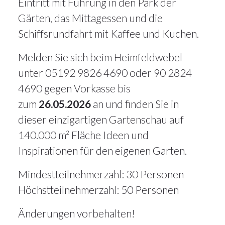
Eintritt mit Führung in den Park der
Gärten, das Mittagessen und die
Schiffsrundfahrt mit Kaffee und Kuchen.
Melden Sie sich beim Heimfeldwebel
unter 05192 9826 4690 oder 90 2824
4690 gegen Vorkasse bis
zum
26.05.2026
an und finden Sie in
dieser einzigartigen Gartenschau auf
140.000 m² Fläche Ideen und
Inspirationen für den eigenen Garten.
Mindestteilnehmerzahl: 30 Personen
19Apr.
Höchstteilnehmerzahl: 50 Personen
2026
Änderungen vorbehalten!
Alle