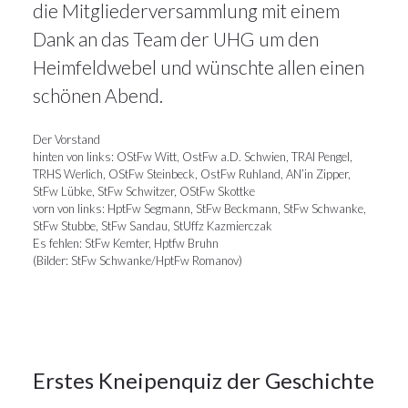
die Mitgliederversammlung mit einem
Dank an das Team der UHG um den
Heimfeldwebel und wünschte allen einen
schönen Abend.
Der Vorstand
hinten von links: OStFw Witt, OstFw a.D. Schwien, TRAI Pengel,
5März
TRHS Werlich, OStFw Steinbeck, OstFw Ruhland, AN’in Zipper,
2026
StFw Lübke, StFw Schwitzer, OStFw Skottke
vorn von links: HptFw Segmann, StFw Beckmann, StFw Schwanke,
StFw Stubbe, StFw Sandau, StUffz Kazmierczak
Es fehlen: StFw Kemter, Hptfw Bruhn
Alle
(Bilder: StFw Schwanke/HptFw Romanov)
Artikel
,
Veranstaltungen
5
Erstes Kneipenquiz der Geschichte