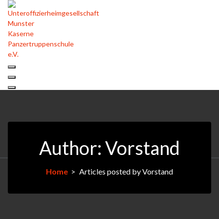
Skip
to
content
Author: Vorstand
Home
>
Articles posted by Vorstand
10Juli
2026