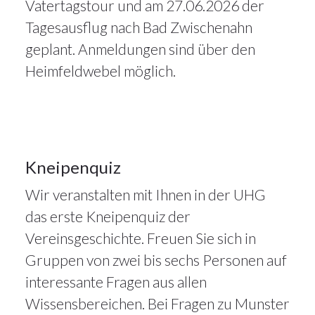
13Feb.
Vatertagstour und am 27.06.2026 der
2026
Tagesausflug nach Bad Zwischenahn
geplant. Anmeldungen sind über den
Alle
Heimfeldwebel möglich.
Artikel
,
Veranstaltungen
13
Kneipenquiz
Wir veranstalten mit Ihnen in der UHG
FEB. 2026
das erste Kneipenquiz der
Vereinsgeschichte. Freuen Sie sich in
Gruppen von zwei bis sechs Personen auf
interessante Fragen aus allen
Wissensbereichen. Bei Fragen zu Munster