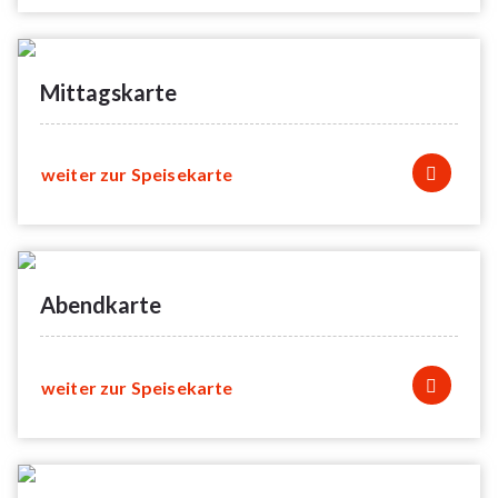
Gäste 100,00 € pro Person
Im Preis enthalten sind die Busfahrt, der Eintritt in Schmidts
Mittagskarte
Tivoli, die Führung mit „Tina“ und ein kleiner Snack während
der Busfahrt.
Anmeldung bis
10.07.2026
gegen Vorkasse beim
weiter zur Speisekarte
Heimfeldwebel.
Mindestteilnehmerzahl 30, Höchstteilnehmerzahl 50
Personen.
Änderungen vorbehalten!
Abendkarte
weiter zur Speisekarte