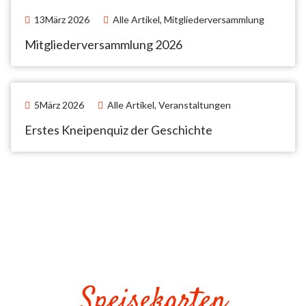
vorm Musicalbesuch und die Müllmänner nach der Schicht,
13März 2026
Alle Artikel
,
Mitgliederversammlung
das Partyvolk aus der Vorstadt, dass es mal so richtig
krachen lassen will, und die Kiez-Urgesteine, die eigentlich
Mitgliederversammlung 2026
längst die Schnauze voll haben, aber trotzdem nicht
loskommen von der schrägsten Meile der Republik.
Derbe Schnacks, zu Herzen gehende Geschichten und
großartige Songs in einer Show, die den ganz normalen
5März 2026
Alle Artikel
,
Veranstaltungen
Wahnsinn rund um die Reeperbahn zeigt: Willkommen in der
In Vertretung des
„Heißen Ecke“. 100 Prozent gefühlsecht!
Erstes Kneipenquiz der Geschichte
Vorsitzenden
Stabsfeldwebel Ricky
Kemter begrüßte der 2.
Vorsitzende
Oberstabsfeldwebel a.D.
Michael Schwien 68
Mitglieder in den
Heimräumen in der Kaserne
Panzertruppenschule. Nach
der obligatorischen
Gedenkminute für
Speisekarten
verstorbene Mitglieder und
Bundeswehrangehörige