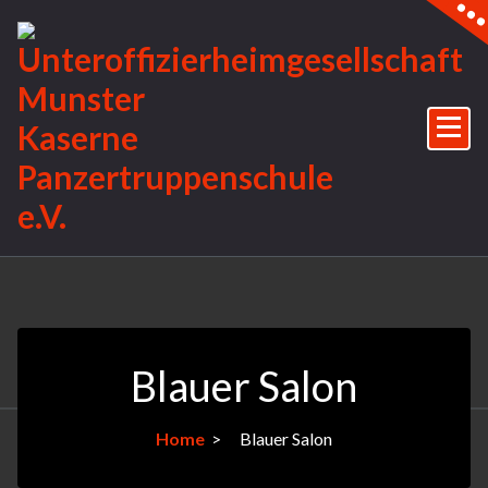
Skip
to
content
Blauer Salon
Home
>
Blauer Salon