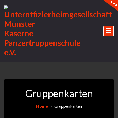
Skip
to
content
Gruppenkarten
Home
>
Gruppenkarten