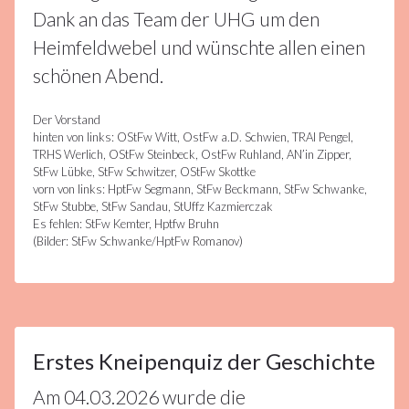
Dank an das Team der UHG um den
Heimfeldwebel und wünschte allen einen
schönen Abend.
Der Vorstand
hinten von links: OStFw Witt, OstFw a.D. Schwien, TRAI Pengel,
5März
TRHS Werlich, OStFw Steinbeck, OstFw Ruhland, AN’in Zipper,
2026
StFw Lübke, StFw Schwitzer, OStFw Skottke
vorn von links: HptFw Segmann, StFw Beckmann, StFw Schwanke,
StFw Stubbe, StFw Sandau, StUffz Kazmierczak
Es fehlen: StFw Kemter, Hptfw Bruhn
Alle
(Bilder: StFw Schwanke/HptFw Romanov)
Artikel
,
Veranstaltungen
5
Erstes Kneipenquiz der Geschichte
Am 04.03.2026 wurde die
MÄRZ