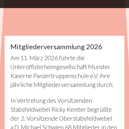
Alle
Artikel
,
Mitgliederversammlung
13
Mitgliederversammlung 2026
Am 11. März 2026 führte die
MÄRZ
2026
Unteroffizierheimgesellschaft Munster
Kaserne Panzertruppenschule e.V. ihre
jährliche Mitgliederversammlung durch.
In Vertretung des Vorsitzenden
Stabsfeldwebel Ricky Kemter begrüßte
der 2. Vorsitzende Oberstabsfeldwebel
a.D. Michael Schwien 68 Mitglieder in den