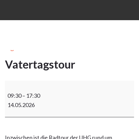
30März
2026
Vatertagstour
30
MÄRZ
2026
09:30
–
17:30
14.05.2026
Inzwischen ist die Radtour der UHG rund um